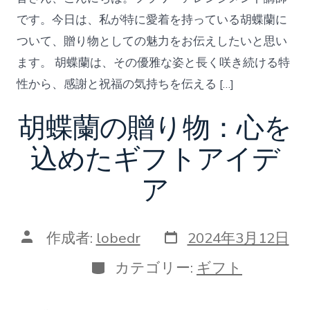
ー
です。今日は、私が特に愛着を持っている胡蝶蘭に
ついて、贈り物としての魅力をお伝えしたいと思い
ます。 胡蝶蘭は、その優雅な姿と長く咲き続ける特
性から、感謝と祝福の気持ちを伝える […]
胡蝶蘭の贈り物：心を
込めたギフトアイデ
ア
投
投
作成者:
lobedr
2024年3月12日
稿
稿
日
者
カ
カテゴリー:
ギフト
テ
ゴ
リ