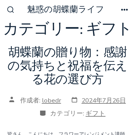
コ
魅惑の胡蝶蘭ライフ
ン
検
メ
索
ニ
カテゴリー:
ギフト
テ
切
ュ
ン
り
ー
替
ツ
え
胡蝶蘭の贈り物：感謝
へ
ス
の気持ちと祝福を伝え
キ
る花の選び方
ッ
プ
投
投
作成者:
lobedr
2024年7月26日
稿
稿
日
者
カ
カテゴリー:
ギフト
テ
ゴ
リ
皆さん、こんにちは。フラワーアレンジメント講師