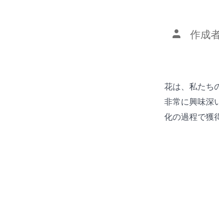
投
作成者
稿
者
花は、私たち
非常に興味深
化の過程で獲得