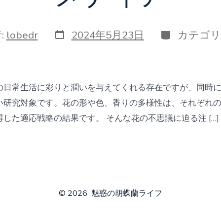
投
カ
:
lobedr
2024年5月23日
カテゴリ
稿
テ
日
ゴ
リ
ー
の日常生活に彩りと潤いを与えてくれる存在ですが、同時
い研究対象です。花の形や色、香りの多様性は、それぞれ
した適応戦略の結果です。 そんな花の不思議に迫る注 […]
© 2026
魅惑の胡蝶蘭ライフ