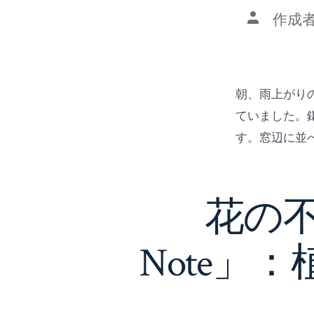
投
作成者
稿
者
朝、雨上がり
ていました。
す。窓辺に並べ
花の不
Note」