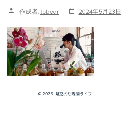
投
投
作成者:
lobedr
2024年5月23日
稿
稿
日
者
© 2026
魅惑の胡蝶蘭ライフ