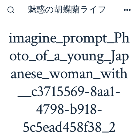
コ
魅惑の胡蝶蘭ライフ
ン
検
メ
索
ニ
テ
切
ュ
imagine_prompt_Ph
ン
り
ー
替
ツ
え
oto_of_a_young_Jap
へ
ス
anese_woman_with
キ
ッ
__c3715569-8aa1-
プ
4798-b918-
5c5ead458f38_2